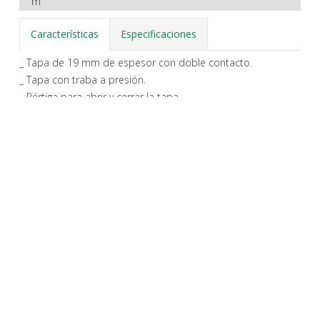
m
Características
Especificaciones
_ Tapa de 19 mm de espesor con doble contacto.
_ Tapa con traba a presión.
_ Pértiga para abrir y cerrar la tapa
_ Peldaños de madera encolados, tensores de refuerzo.
_ Pasamanos y contramarcos opcionales.
_ Herrajes cincados.