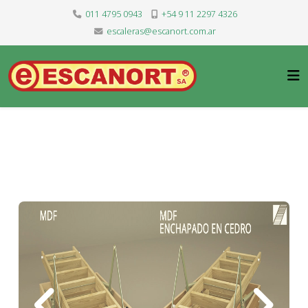
011 4795 0943
+54 9 11 2297 4326
escaleras@escanort.com.ar