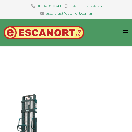
011 4795 0943
+54 9 11 2297 4326
escaleras@escanort.com.ar