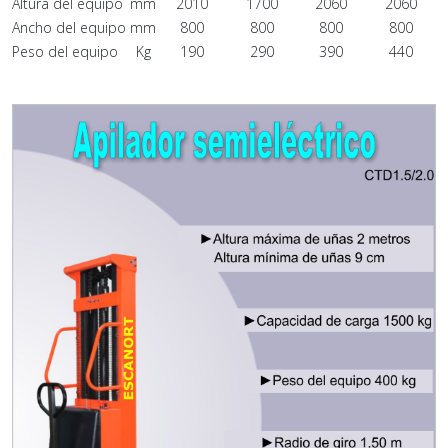
Altura del equipo
mm
2010
1700
2060
2060
Ancho del equipo
mm
800
800
800
800
Peso del equipo
Kg
190
290
390
440