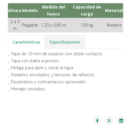
Medida del
Capacidad de
Altura
Modelo
Material
hueco
carga
2 a 3
Plegable
1,20 x 0,65 m
136 kg
Madera
m
Características
Especificaciones
_ Tapa de 19 mm de espesor con doble contacto.
_ Tapa con traba a presión.
_ Pértiga para abrir y cerrar la tapa
_ Peldaños encolados, y tensores de refuerzo.
_ Pasamanos y contramarcos opcionales.
_ Herrajes cincados.