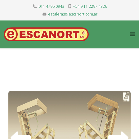
011 4795 0943
+54 9 11 2297 4326
escaleras@escanort.com.ar