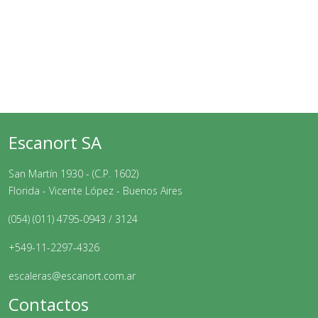
Escanort SA
San Martín 1930 - (C.P. 1602)
Florida - Vicente López - Buenos Aires
(054) (011) 4795-0943 / 3124
+549-11-2297-4326
escaleras@escanort.com.ar
Contactos