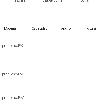
125 mm
Chapa/Goma
100 kg
Material
Capacidad
Ancho
Altura
lipropileno/PVC
lipropileno/PVC
lipropileno/PVC