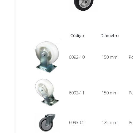
Código
Diámetro
6092-10
150 mm
Po
6092-11
150 mm
Po
6093-05
125 mm
Po