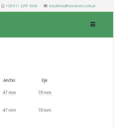
+54 9 11 2297 4326
escaleras@escanort.com.ar
Ancho
Eje
47 mm
19 mm
47 mm
19 mm