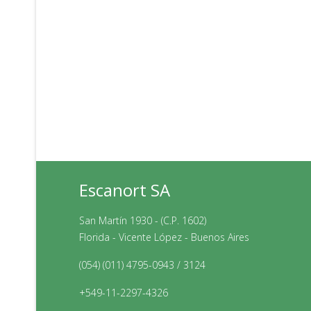
Escanort SA
San Martín 1930 - (C.P. 1602)
Florida - Vicente López - Buenos Aires
(054) (011) 4795-0943 / 3124
+549-11-2297-4326