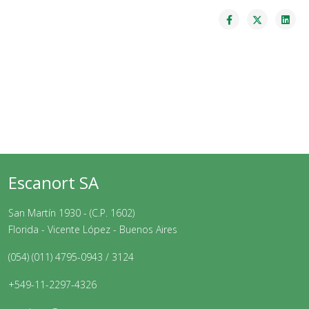
Escanort SA
San Martín 1930 - (C.P. 1602)
Florida - Vicente López - Buenos Aires
(054) (011) 4795-0943 / 3124
+549-11-2297-4326