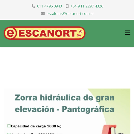
011 4795 0943
+54 9 11 2297 4326
escaleras@escanort.com.ar